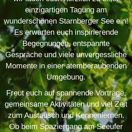
einzigartigen Tagung am
wunderschönen Starnberger See ein!
Es erwarten euch inspirierende
Begegnungen, entspannte
Gespräche und viele unvergessliche
Momente in einer atemberaubenden
Umgebung.
Freut euch auf spannende Vorträge,
gemeinsame Aktivitäten und viel Zeit
zum Austausch und Kennenlernen.
Ob beim Spaziergang am Seeufer