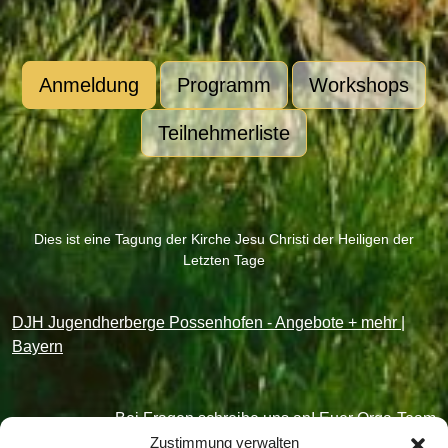
Anmeldung
Programm
Workshops
Teilnehmerliste
Dies ist eine Tagung der Kirche Jesu Christi der Heiligen der
Letzten Tage
DJH Jugendherberge Possenhofen - Angebote + mehr |
Bayern
Bei Fragen schreibe uns an! Euer Orga-Team
Zustimmung verwalten