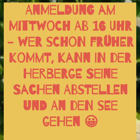
Anmeldung am
Mittwoch ab 16 Uhr
- wer schon früher
kommt, kann in der
Herberge seine
Sachen abstellen
und an den See
gehen 😀