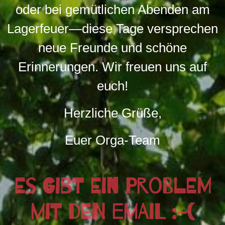
oder bei gemütlichen Abenden am
Lagerfeuer—diese Tage versprechen
neue Freunde und schöne
Erinnerungen. Wir freuen uns auf
euch!
Herzliche Grüße,
Euer Orga-Team
Es gibt ein Problem
mit den Email :-(