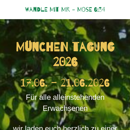
Wandle mit mir - Mose 6:34
München Tagung
2026
17.06. – 21.06.2026
Für alle alleinstehenden
Erwachsenen
wir lad
en euch herzlich zu einer